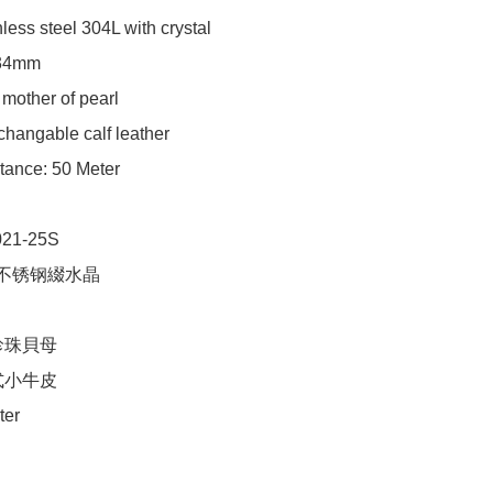
less steel 304L with crystal

34mm

 mother of pearl

rchangable calf leather

tance: 50 Meter

21-25S

 不锈钢綴水晶

珠貝母

小牛皮

ter