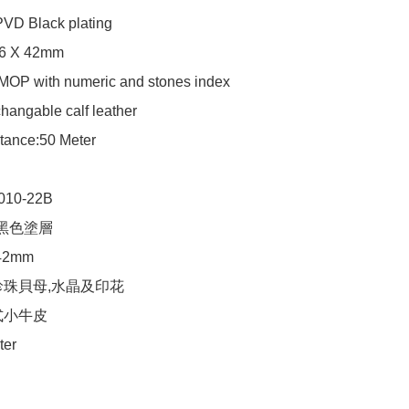
VD Black plating 

6 X 42mm

 MOP with numeric and stones index 

changable calf leather

tance:50 Meter

10-22B

 黑色塗層

42mm

珍珠貝母,水晶及印花

小牛皮

ter