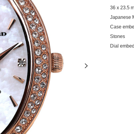
36 x 23.5 m
Japanese 
Case embed
Stones

Dial embed