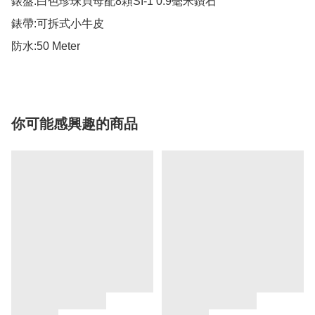
錶盤:白色珍珠貝母配8顆SI-1 0.9毫米鑽石

錶帶:可拆式小牛皮

防水:50 Meter
你可能感興趣的商品