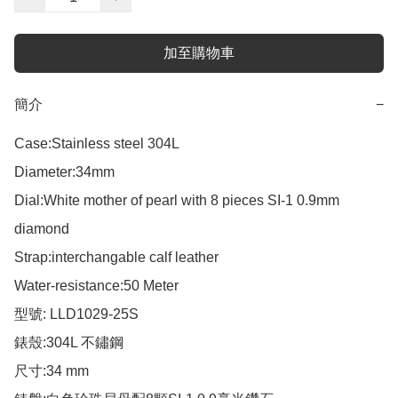
加至購物車
簡介
−
Case:Stainless steel 304L 

Diameter:34mm

Dial:White mother of pearl with 8 pieces SI-1 0.9mm 
diamond  

Strap:interchangable calf leather

Water-resistance:50 Meter

型號: LLD1029-25S

錶殼:304L 不鏽鋼

尺寸:34 mm
