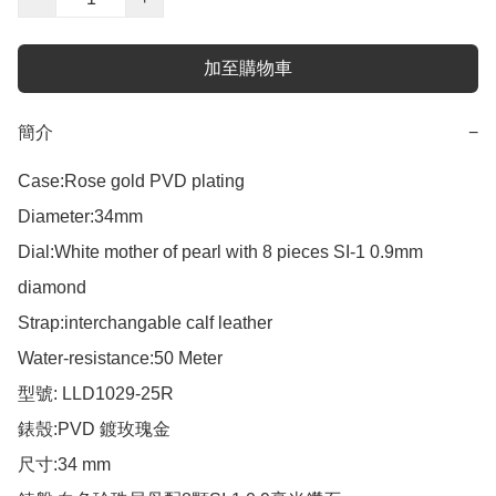
加至購物車
簡介
−
Case:Rose gold PVD plating

Diameter:34mm

Dial:White mother of pearl with 8 pieces SI-1 0.9mm 
diamond  

Strap:interchangable calf leather

Water-resistance:50 Meter

型號: LLD1029-25R

錶殼:PVD 鍍玫瑰金

尺寸:34 mm
