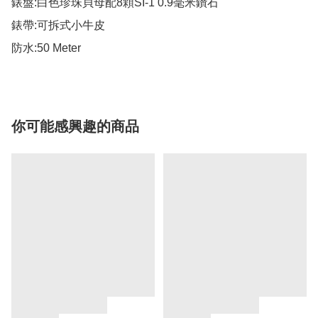
錶盤:白色珍珠貝母配8顆SI-1 0.9毫米鑽石

錶帶:可拆式小牛皮

防水:50 Meter
你可能感興趣的商品