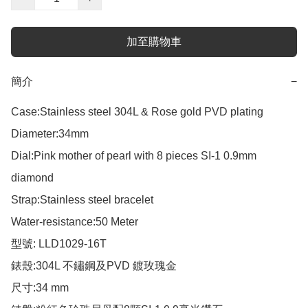
加至購物車
簡介
−
Case:Stainless steel 304L & Rose gold PVD plating

Diameter:34mm

Dial:Pink mother of pearl with 8 pieces SI-1 0.9mm 
diamond  

Strap:Stainless steel bracelet

Water-resistance:50 Meter

型號: LLD1029-16T

錶殼:304L 不鏽鋼及PVD 鍍玫瑰金

尺寸:34 mm
