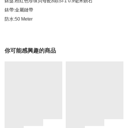
錶盤:粉紅色珍珠貝母配8顆SI-1 0.9毫米鑽石

錶帶:金屬鏈帶

防水:50 Meter
你可能感興趣的商品