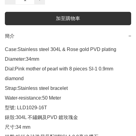
加至購物車
簡介
−
Case:Stainless steel 304L & Rose gold PVD plating

Diameter:34mm

Dial:Pink mother of pearl with 8 pieces SI-1 0.9mm 
diamond  

Strap:Stainless steel bracelet

Water-resistance:50 Meter

型號: LLD1029-16T

錶殼:304L 不鏽鋼及PVD 鍍玫瑰金

尺寸:34 mm
