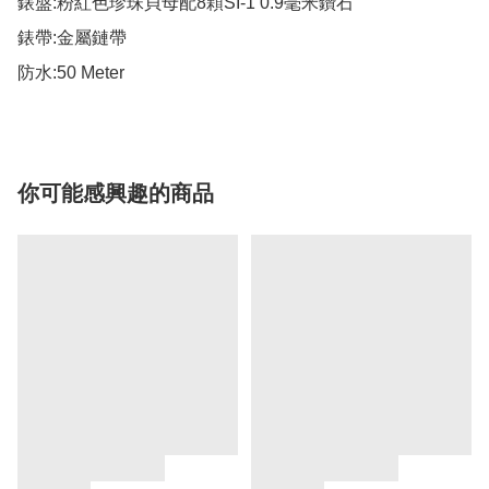
錶盤:粉紅色珍珠貝母配8顆SI-1 0.9毫米鑽石

錶帶:金屬鏈帶

防水:50 Meter
你可能感興趣的商品