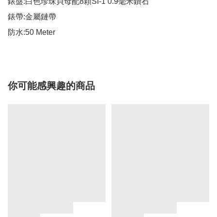
錶盤:白色珍珠貝母配8顆SI-1 0.9毫米鑽石

錶帶:金屬鏈帶

防水:50 Meter
你可能感興趣的商品