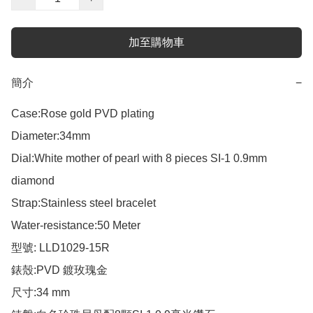
加至購物車
簡介
−
Case:Rose gold PVD plating

Diameter:34mm

Dial:White mother of pearl with 8 pieces SI-1 0.9mm 
diamond  

Strap:Stainless steel bracelet

Water-resistance:50 Meter

型號: LLD1029-15R

錶殼:PVD 鍍玫瑰金

尺寸:34 mm
