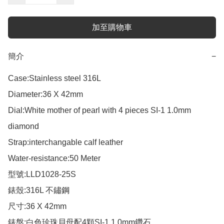
加至購物車
簡介
−
Case:Stainless steel 316L

Diameter:36 X 42mm

Dial:White mother of pearl with 4 pieces SI-1 1.0mm 
diamond  

Strap:interchangable calf leather

Water-resistance:50 Meter

型號:LLD1028-25S

錶殼:316L 不鏽鋼

尺寸:36 X 42mm

錶盤:白色珍珠貝母配4顆SI-1 1.0mm鑽石
