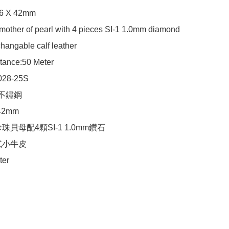
6 X 42mm

mother of pearl with 4 pieces SI-1 1.0mm diamond  

changable calf leather

tance:50 Meter

28-25S

 不鏽鋼

42mm

珠貝母配4顆SI-1 1.0mm鑽石

小牛皮

ter