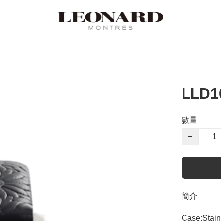
LLD1
數量
−
簡介
Case:Stainl