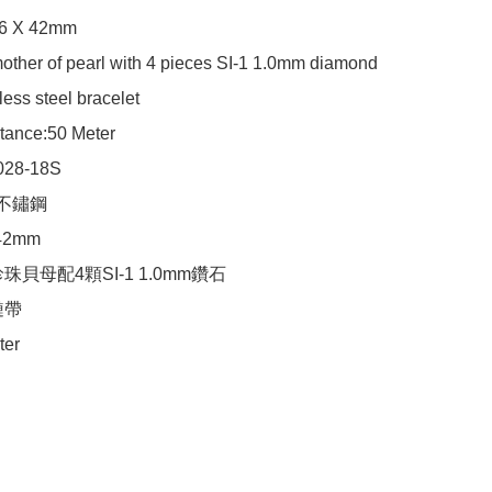
6 X 42mm

other of pearl with 4 pieces SI-1 1.0mm diamond  

less steel bracelet

tance:50 Meter

28-18S

 不鏽鋼

42mm

珠貝母配4顆SI-1 1.0mm鑽石

帶

ter