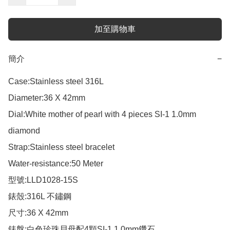
加至購物車
簡介
−
Case:Stainless steel 316L

Diameter:36 X 42mm

Dial:White mother of pearl with 4 pieces SI-1 1.0mm 
diamond  

Strap:Stainless steel bracelet

Water-resistance:50 Meter

型號:LLD1028-15S

錶殼:316L 不鏽鋼

尺寸:36 X 42mm

錶盤:白色珍珠貝母配4顆SI-1 1.0mm鑽石
