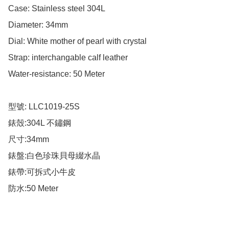
Case: Stainless steel 304L

Diameter: 34mm

Dial: White mother of pearl with crystal

Strap: interchangable calf leather

Water-resistance: 50 Meter

型號: LLC1019-25S

錶殼:304L 不鏽鋼

尺寸:34mm

錶盤:白色珍珠貝母綴水晶

錶帶:可拆式小牛皮

防水:50 Meter