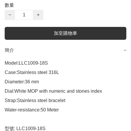
數量
−
+
加至購物車
簡介
−
Model:LLC1009-18S 

Case:Stainless steel 316L 

Diameter:36 mm

Dial:White MOP with numeric and stones index 

Strap:Stainless steel bracelet 

Water-resistance:50 Meter

型號: LLC1009-18S
