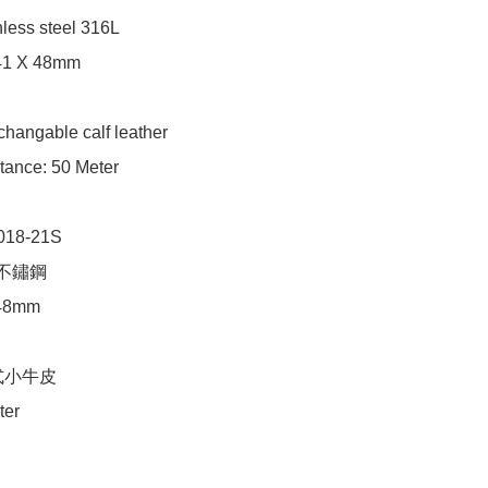
less steel 316L

41 X 48mm

rchangable calf leather

tance: 50 Meter

18-21S

 不鏽鋼

48mm

小牛皮

ter