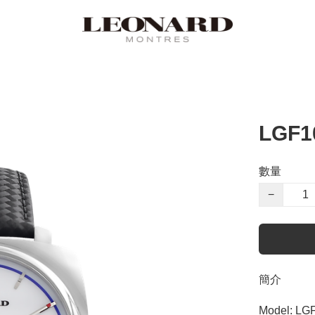
LGF1
數量
−
簡介
Model: LG