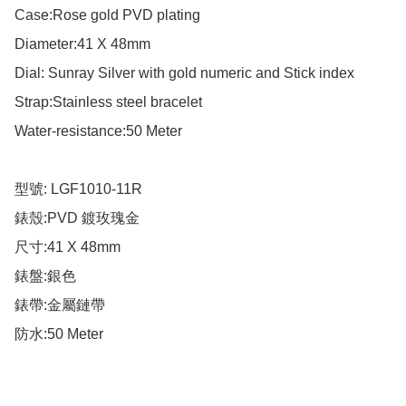
Case:Rose gold PVD plating 

Diameter:41 X 48mm

Dial: Sunray Silver with gold numeric and Stick index 

Strap:Stainless steel bracelet 

Water-resistance:50 Meter

型號: LGF1010-11R

錶殼:PVD 鍍玫瑰金

尺寸:41 X 48mm

錶盤:銀色

錶帶:金屬鏈帶

防水:50 Meter