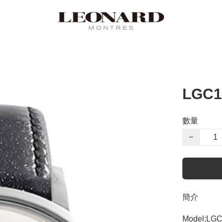
LGC1
數量
−
簡介
Model:LGC