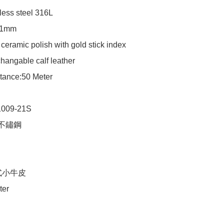
ess steel 316L 

41mm

 ceramic polish with gold stick index 

changable calf leather 

tance:50 Meter

009-21S

 不鏽鋼

小牛皮

ter